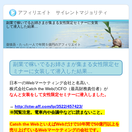
アフィリエイト サイレントマジョリティ
副業で稼いでるお姉さまが集まる女性限定セミナーに女装
して潜入した結果…
葵慎吾・たった一人で年間５億円のアフィリエイト
報酬を稼ぎ出す方法とは！まず、マジョリエイトっ
て何？？アフィリエイトとサイレントマジョリティ
を足したと言う事。サイレントマジョリティとは
「物言わぬ多数派」、「静かな多数派」という意味
副業で稼いでるお姉さまが集まる女性限定セ
だそうです。ひと言にマジョリティと言っても、取
り敢えず中身をみて下さい。凄いです。半端ないで
ミナーに女装して潜入した結果…
す。
日本一のWebマーケティング会社と名高い、
株式会社Catch the WebのCFO（最高財務責任者）が
なんと女装をして女性限定セミナーに潜入しました。
→
http://ctw-aff.com/lp/3522/457423/
※閲覧注意。電車内や会議中などに読まないこと。
Catch the WebといえばWebだけで10年間で50億円以上を
売り上げているWebマーケティングの会社です。