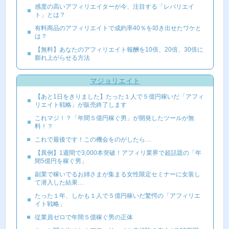
感度の高いアフィリエイターが今、注目する「レバリエイ
ト」とは？
有料商品のアフィリエイトで成約率40％を叩き出せたワケと
は？
【無料】あなたのアフィリエイト報酬を10倍、20倍、30倍に
膨れ上がらせる方法
マジョリエイト
【あと1日をきりました】たった１人で５億円稼いだ「アフィ
リエイト戦略」が販売終了します
これマジ！？「年間５億円稼ぐ男」が開発したツールが無
料！？
これで最後です！この機会をのがしたら…
【異例】1週間で3,000本突破！アフィリ業界で超話題の「年
間5億円を稼ぐ男」
副業で稼いでるお姉さまが集まる女性限定セミナーに女装し
て潜入した結果…
たった１年、しかも１人で５億円稼いだ驚愕の「アフィリエ
イト戦略」
従業員ゼロで年間５億稼ぐ男の正体