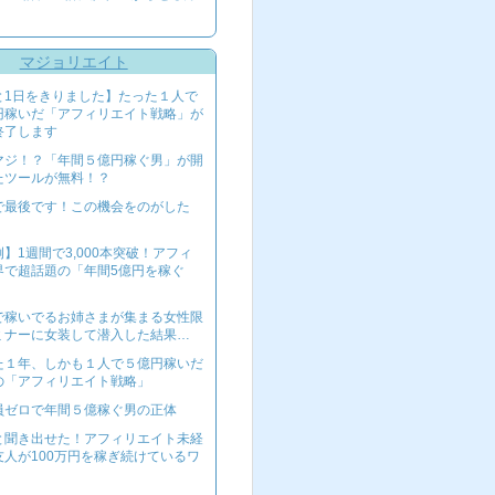
マジョリエイト
と1日をきりました】たった１人で
円稼いだ「アフィリエイト戦略」が
終了します
マジ！？「年間５億円稼ぐ男」が開
たツールが無料！？
で最後です！この機会をのがした
】1週間で3,000本突破！アフィ
界で超話題の「年間5億円を稼ぐ
で稼いでるお姉さまが集まる女性限
ミナーに女装して潜入した結果…
た１年、しかも１人で５億円稼いだ
の「アフィリエイト戦略」
員ゼロで年間５億稼ぐ男の正体
と聞き出せた！アフィリエイト未経
友人が100万円を稼ぎ続けているワ