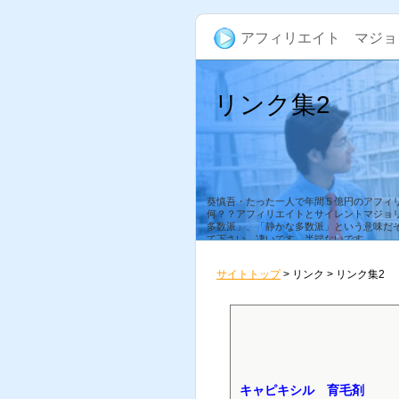
アフィリエイト マジョ
リンク集2
葵慎吾・たった一人で年間５億円のアフィ
何？？アフィリエイトとサイレントマジョ
多数派」、「静かな多数派」という意味だ
て下さい。凄いです。半端ないです。
サイトトップ
> リンク > リンク集2
キャピキシル 育毛剤