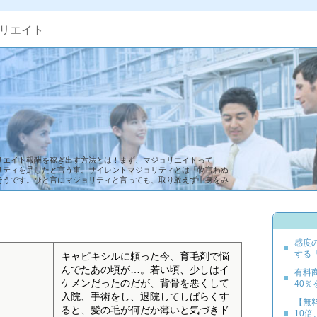
リエイト
リエイト報酬を稼ぎ出す方法とは！まず、マジョリエイトって
リティを足したと言う事。サイレントマジョリティとは「物言わぬ
そうです。ひと言にマジョリティと言っても、取り敢えず中身をみ
感度
する
キャピキシルに頼った今、育毛剤で悩
んでたあの頃が…。若い頃、少しはイ
有料
ケメンだったのだが、背骨を悪くして
40
入院、手術をし、退院してしばらくす
【無
ると、髪の毛が何だか薄いと気づきド
10倍