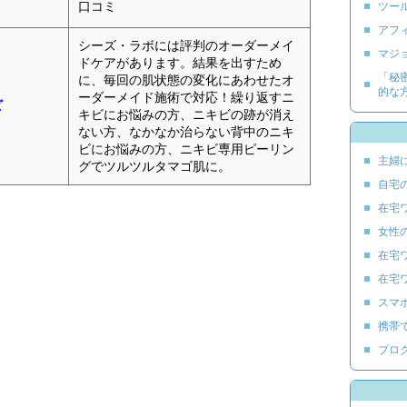
口コミ
ツー
アフ
シーズ・ラボには評判のオーダーメイ
マジ
ドケアがあります。結果を出すため
「秘
に、毎回の肌状態の変化にあわせたオ
的な
ーダーメイド施術で対応！繰り返すニ
ビ
キビにお悩みの方、ニキビの跡が消え
ない方、なかなか治らない背中のニキ
ビにお悩みの方、ニキビ専用ピーリン
主婦
グでツルツルタマゴ肌に。
自宅
在宅
女性
在宅
在宅
スマ
携帯
ブロ