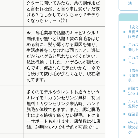
クターに聞いてみたら、薬の副作用だ
法
と言われ唖然、と言う事は髪がまだ抜
ける？もしかしてハゲちゃう？モテな
くなっちゃう～（泣）
【あ
５億
今、育毛業界で話題のキャピキシル！
販売
副作用が無いと話題！髪の育毛をはじ
める前に、髪が薄くなる原因を知り、
これ
発し
生活改善をしなければ同じこと。遺伝
だからハゲると思わないでください。
これ
私は行動しました、ハゲるのが嫌だか
ら…
らです。何故ならモテたいから！今で
【異例
も続けて抜け毛が少なくなり、現在増
リ業
えてます。
男」
副業
多くのモデルやタレントも通うという
定セ
キレイモ！カウンセリング無料！初回
たっ
無料！カウンセリング来店時、ハンド
驚愕
脱毛が体験できます。また、認定脱毛
従業
士による施術で痛くない脱毛、ドクタ
ーサポートもあります。店舗数は41店
やっ
舗、24時間いつでも予約が可能です。
験の
ケ